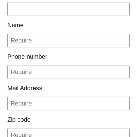
募集採用、労務管理
個人情報は、処理のために当
社の基準を満たす委託先に業
Name
務委託する事があります。
なお、委託先以外の第三者に
対しては、個人情報を提供い
Phone number
たしません。
保有個人データ又は第三者提
供記録は、本人様確認の上、
Mail Address
法令等に従って適切かつ合理
的な範囲内で開示等を行いま
す。ただし、受託業務でお預
かりしている個人情報につい
Zip code
ては、委託元に確認した上