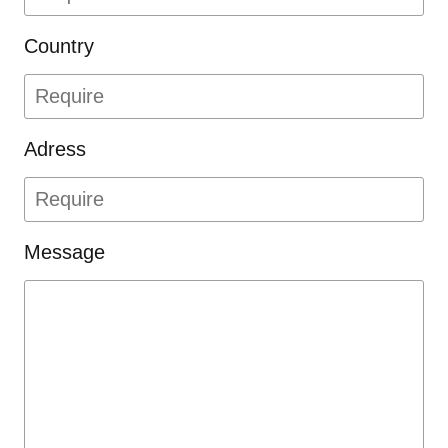
で、対応いたします。
個人情報を与えて頂くことは
Country
任意ですが、個人情報が誤っ
ていた場合は、適切なサービ
スを提供できないことがあり
Adress
ます。
個人情報に関するご相談・苦
情は、以下の連絡先までお申
Message
し出ください。
■個人情報についての苦情・相談
に関するお問い合わせ先
株式会社メガシンク 管理責任者
住所：〒461-0001 愛知県名古屋