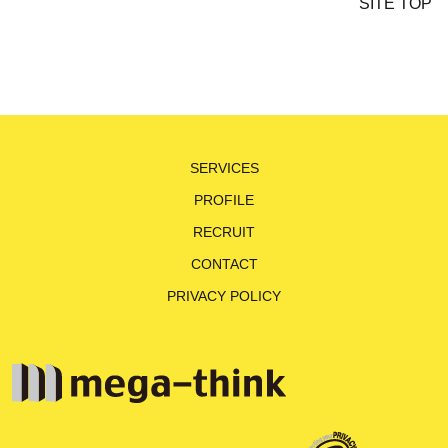
SITE TOP
て、
当社との間で解決できない場合
には、その解決のため、
以下の団体にお申し出・相談を
することができます。
SERVICES
一般財団法人 日本情報経済社
PROFILE
会推進協会
RECRUIT
認定個人情報保護団体事務局
CONTACT
住所：〒106-0032 東京都港区
PRIVACY POLICY
六本木1－9－9 六本木ファース
トビル12F
電話番号：03-5860-7565/0120-
700-779