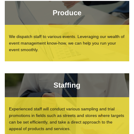
Produce
We dispatch staff to various events. Leveraging our wealth of
event management know-how, we can help you run your
event smoothly.
Staffing
Experienced staff will conduct various sampling and trial
promotions in fields such as streets and stores where targets
can be set efficiently, and take a direct approach to the
appeal of products and services.