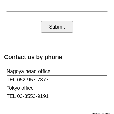
市東区泉1-20-2 mm-21
TEL:052-957-7377(平日10:00～
19:00)
e-mail:nakano@mega-think.com
※当社の商品・サービスに関する
お問い合わせ先ではございませ
ん。
Contact us by phone
■当社の所属する「認定個人情報
Nagoya head office
保護団体」及び苦情のお申し出先
TEL 052-957-7377
当社は、以下の認定個人情報保
Tokyo office
護団体に加盟しております。
TEL 03-3553-9191
お客様は、当社への個人情報の
お取り扱いに関する苦情につい